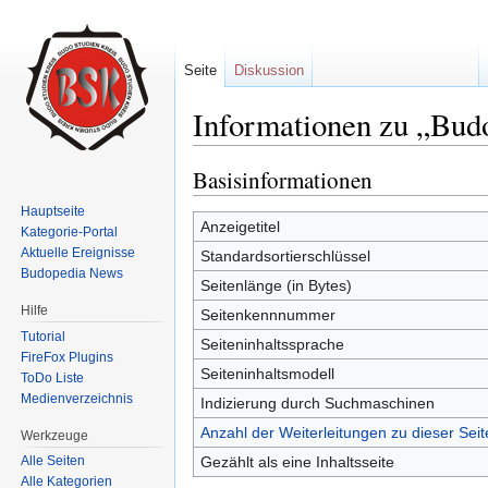
Seite
Diskussion
Informationen zu „Bud
Wechseln zu:
Navigation
,
Suche
Basisinformationen
Hauptseite
Anzeigetitel
Kategorie-Portal
Aktuelle Ereignisse
Standardsortierschlüssel
Budopedia News
Seitenlänge (in Bytes)
Hilfe
Seitenkennnummer
Tutorial
Seiteninhaltssprache
FireFox Plugins
Seiteninhaltsmodell
ToDo Liste
Medienverzeichnis
Indizierung durch Suchmaschinen
Anzahl der Weiterleitungen zu dieser Seit
Werkzeuge
Gezählt als eine Inhaltsseite
Alle Seiten
Alle Kategorien