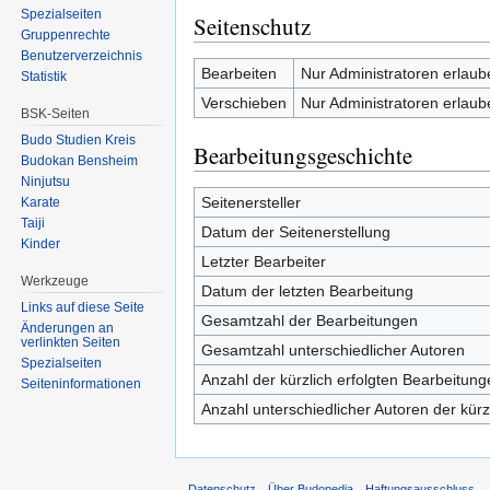
Spezialseiten
Seitenschutz
Gruppenrechte
Benutzerverzeichnis
Bearbeiten
Nur Administratoren erlaub
Statistik
Verschieben
Nur Administratoren erlaub
BSK-Seiten
Budo Studien Kreis
Bearbeitungsgeschichte
Budokan Bensheim
Ninjutsu
Seitenersteller
Karate
Taiji
Datum der Seitenerstellung
Kinder
Letzter Bearbeiter
Werkzeuge
Datum der letzten Bearbeitung
Links auf diese Seite
Gesamtzahl der Bearbeitungen
Änderungen an
verlinkten Seiten
Gesamtzahl unterschiedlicher Autoren
Spezialseiten
Anzahl der kürzlich erfolgten Bearbeitung
Seiten­informationen
Anzahl unterschiedlicher Autoren der kürz
Datenschutz
Über Budopedia
Haftungsausschluss