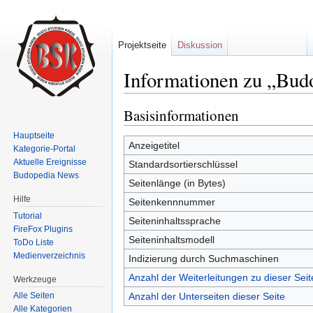
Projektseite
Diskussion
Informationen zu „Bud
Wechseln zu:
Navigation
,
Suche
Basisinformationen
Hauptseite
Anzeigetitel
Kategorie-Portal
Aktuelle Ereignisse
Standardsortierschlüssel
Budopedia News
Seitenlänge (in Bytes)
Hilfe
Seitenkennnummer
Tutorial
Seiteninhaltssprache
FireFox Plugins
Seiteninhaltsmodell
ToDo Liste
Medienverzeichnis
Indizierung durch Suchmaschinen
Anzahl der Weiterleitungen zu dieser Seit
Werkzeuge
Anzahl der Unterseiten dieser Seite
Alle Seiten
Alle Kategorien