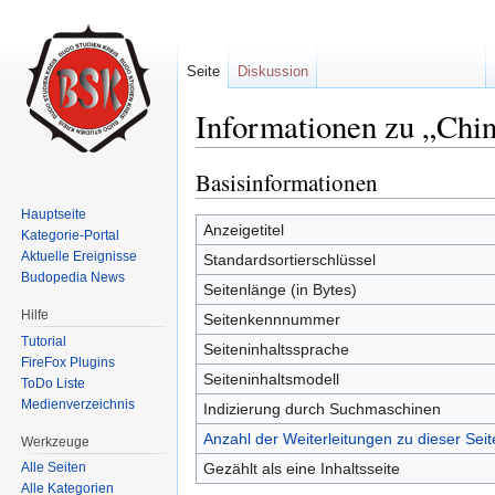
Seite
Diskussion
Informationen zu „Chi
Wechseln zu:
Navigation
,
Suche
Basisinformationen
Hauptseite
Anzeigetitel
Kategorie-Portal
Aktuelle Ereignisse
Standardsortierschlüssel
Budopedia News
Seitenlänge (in Bytes)
Hilfe
Seitenkennnummer
Tutorial
Seiteninhaltssprache
FireFox Plugins
Seiteninhaltsmodell
ToDo Liste
Medienverzeichnis
Indizierung durch Suchmaschinen
Anzahl der Weiterleitungen zu dieser Seit
Werkzeuge
Gezählt als eine Inhaltsseite
Alle Seiten
Alle Kategorien