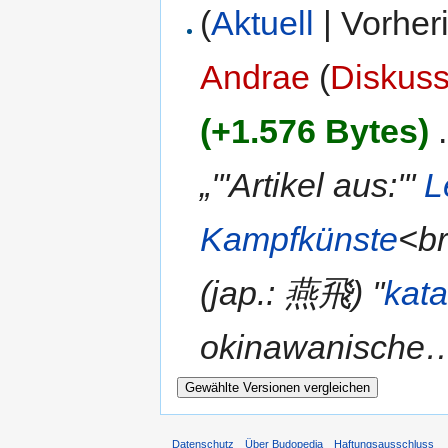
(
Aktuell
| Vorher
Andrae
(
Diskuss
(+1.576 Bytes)
‎
.
„'''Artikel aus:'''
L
Kampfkünste
<br
(jap.: 燕飛) ''
kat
okinawanische…
Datenschutz
Über Budopedia
Haftungsausschluss