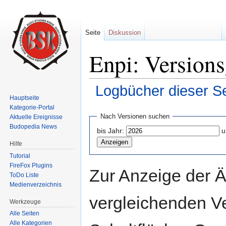
Seite
Diskussion
Enpi: Versions
Logbücher dieser Se
Hauptseite
Wechseln zu:
Navigation
,
Suche
Kategorie-Portal
Nach Versionen suchen
Aktuelle Ereignisse
Budopedia News
bis Jahr:
u
Hilfe
Tutorial
FireFox Plugins
Zur Anzeige der 
ToDo Liste
Medienverzeichnis
vergleichenden V
Werkzeuge
Alle Seiten
Alle Kategorien