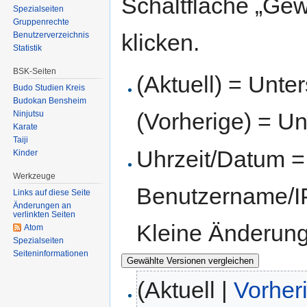
Schaltfläche „Gew
Spezialseiten
Gruppenrechte
klicken.
Benutzerverzeichnis
Statistik
BSK-Seiten
(Aktuell) = Unte
Budo Studien Kreis
Budokan Bensheim
(Vorherige) = Un
Ninjutsu
Karate
Taiji
Uhrzeit/Datum = 
Kinder
Werkzeuge
Benutzername/IP
Links auf diese Seite
Änderungen an
verlinkten Seiten
Kleine Änderun
Atom
Spezialseiten
Seiten­informationen
(Aktuell |
Vorher