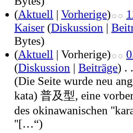
Bytes)
(
Aktuell
|
Vorherige
)
1
Kaiser
(
Diskussion
|
Beit
Bytes)
(
Aktuell
| Vorherige)
0
(
Diskussion
|
Beiträge
)
‎
. 
(Die Seite wurde neu ange
kata) 普及型, eine vorbereit
des okinawanischen ''karat
''[…“)