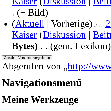
Kaiser
(
Diskussion
|
Beit
.
(+ Bild)
(
Aktuell
| Vorherige)
2
Kaiser
(
Diskussion
|
Beit
Bytes)
‎
. .
(gem. Lexikon)
Abgerufen von „
http://ww
Navigationsmenü
Meine Werkzeuge