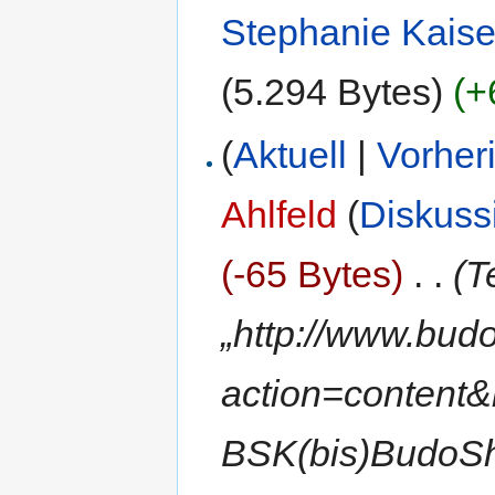
Stephanie Kaise
(5.294 Bytes)
(+
(
Aktuell
|
Vorher
Ahlfeld
(
Diskuss
(-65 Bytes)
‎
. .
(T
„http://www.budo
action=content&
BSK(bis)BudoS