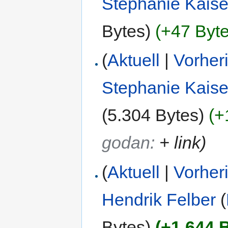
Stephanie Kaise
Bytes)
(+47 Byte
(
Aktuell
|
Vorher
Stephanie Kaise
(5.304 Bytes)
(+
godan:
+ link
)
(
Aktuell
|
Vorher
Hendrik Felber
(
Bytes)
(+1.644 