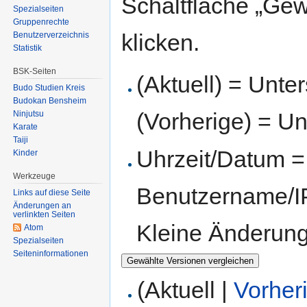
Schaltfläche „Gew
Spezialseiten
Gruppenrechte
klicken.
Benutzerverzeichnis
Statistik
BSK-Seiten
(Aktuell) = Unte
Budo Studien Kreis
Budokan Bensheim
(Vorherige) = Un
Ninjutsu
Karate
Taiji
Uhrzeit/Datum = 
Kinder
Werkzeuge
Benutzername/IP
Links auf diese Seite
Änderungen an
verlinkten Seiten
Kleine Änderun
Atom
Spezialseiten
Seiten­informationen
(Aktuell |
Vorher