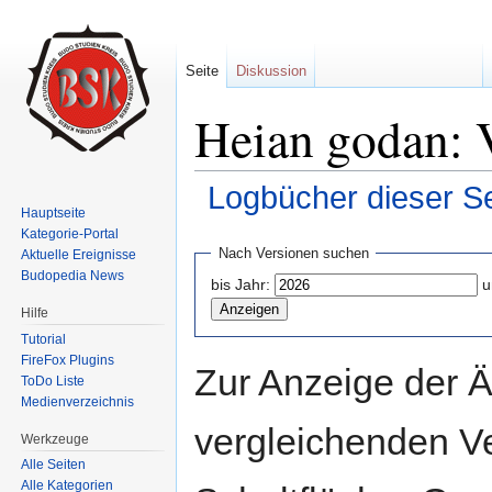
Seite
Diskussion
Heian godan: 
Logbücher dieser Se
Hauptseite
Wechseln zu:
Navigation
,
Suche
Kategorie-Portal
Nach Versionen suchen
Aktuelle Ereignisse
Budopedia News
bis Jahr:
u
Hilfe
Tutorial
FireFox Plugins
Zur Anzeige der 
ToDo Liste
Medienverzeichnis
vergleichenden V
Werkzeuge
Alle Seiten
Alle Kategorien