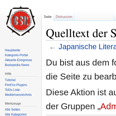
Seite
Diskussion
Quelltext der S
←
Japanische Litera
Hauptseite
Wechseln zu:
Navigation
,
Suche
Kategorie-Portal
Du bist aus dem f
Aktuelle Ereignisse
Budopedia News
die Seite zu bearb
Hilfe
Tutorial
FireFox Plugins
Diese Aktion ist a
ToDo Liste
Medienverzeichnis
der Gruppen „
Adm
Werkzeuge
Alle Seiten
Alle Kategorien