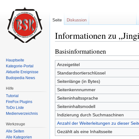
Seite
Diskussion
Informationen zu „Jing
Wechseln zu:
Navigation
,
Suche
Basisinformationen
Hauptseite
Anzeigetitel
Kategorie-Portal
Aktuelle Ereignisse
Standardsortierschlüssel
Budopedia News
Seitenlänge (in Bytes)
Hilfe
Seitenkennnummer
Tutorial
Seiteninhaltssprache
FireFox Plugins
Seiteninhaltsmodell
ToDo Liste
Medienverzeichnis
Indizierung durch Suchmaschinen
Anzahl der Weiterleitungen zu dieser Seit
Werkzeuge
Gezählt als eine Inhaltsseite
Alle Seiten
Alle Kategorien