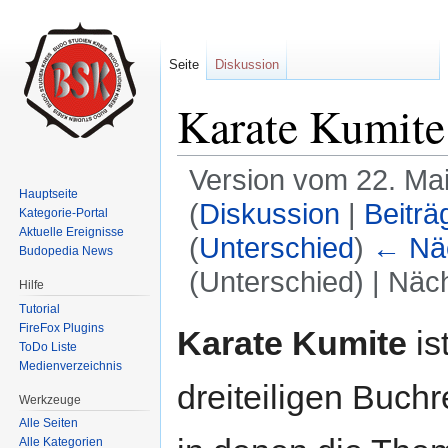
Seite
Diskussion
Karate Kumite
Version vom 22. Ma
Hauptseite
(
Diskussion
|
Beiträ
Kategorie-Portal
Aktuelle Ereignisse
(
Unterschied
)
← Näc
Budopedia News
(Unterschied) | Näc
Hilfe
Wechseln zu:
Navigation
,
Suche
Tutorial
FireFox Plugins
Karate Kumite
is
ToDo Liste
Medienverzeichnis
dreiteiligen Buch
Werkzeuge
Alle Seiten
Alle Kategorien