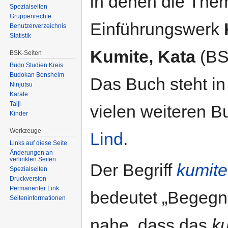
in denen die Th
Spezialseiten
Gruppenrechte
Einführungswerk
Benutzerverzeichnis
Statistik
Kumite, Kata
(BSK
BSK-Seiten
Budo Studien Kreis
Budokan Bensheim
Das Buch steht in 
Ninjutsu
Karate
Taiji
vielen weiteren B
Kinder
Werkzeuge
Lind
.
Links auf diese Seite
Änderungen an
verlinkten Seiten
Der Begriff
kumite
Spezialseiten
Druckversion
Permanenter Link
bedeutet „Begegnu
Seiten­informationen
nahe, dass das
k