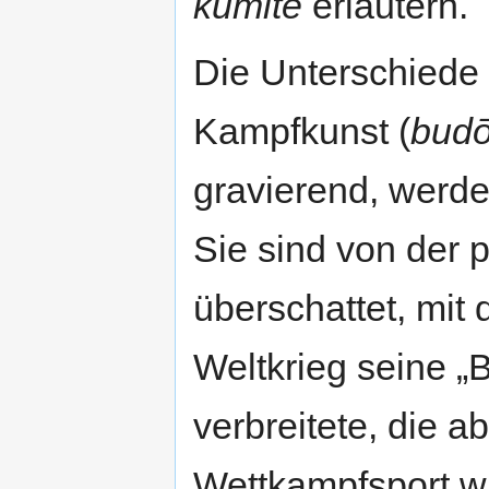
kumite
erläutern.
Die Unterschiede 
Kampfkunst (
bud
gravierend, werd
Sie sind von der 
überschattet, mit
Weltkrieg seine „
verbreitete, die a
Wettkampfsport w