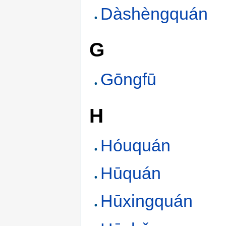
Dàshèngquán
G
Gōngfū
H
Hóuquán
Hūquán
Hūxingquán