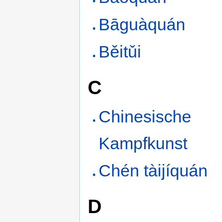
Bāguàquán
Běitǔi
C
Chinesische
Kampfkunst
Chén tàijíquán
D