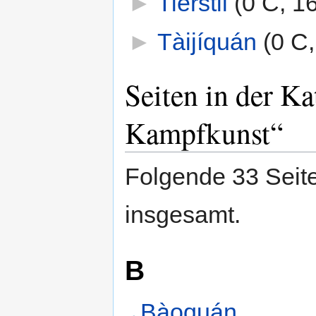
►
Tierstil
‎
(0 C, 1
►
Tàijíquán
‎
(0 C,
Seiten in der K
Kampfkunst“
Folgende 33 Seite
insgesamt.
B
Bàoquán