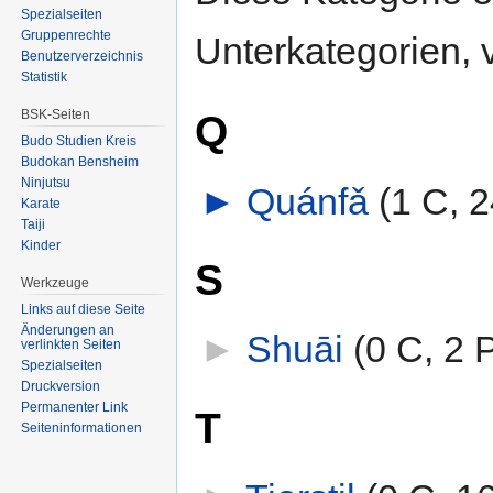
Spezialseiten
Gruppenrechte
Unterkategorien, 
Benutzerverzeichnis
Statistik
BSK-Seiten
Q
Budo Studien Kreis
Budokan Bensheim
Ninjutsu
►
Quánfǎ
‎
(1 C, 2
Karate
Taiji
Kinder
S
Werkzeuge
Links auf diese Seite
Änderungen an
►
Shuāi
‎
(0 C, 2 
verlinkten Seiten
Spezialseiten
Druckversion
Permanenter Link
T
Seiten­informationen