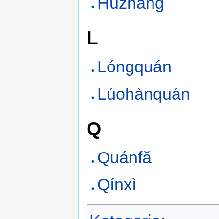
Hūzhǎng
L
Lóngquán
Lúohànquán
Q
Quánfǎ
Qínxì