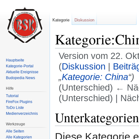
Kategorie
Diskussion
Kategorie:Chi
Version vom 22. Ok
Hauptseite
(
Diskussion
|
Beiträ
Kategorie-Portal
Aktuelle Ereignisse
„
Kategorie: China
“)
Budopedia News
(Unterschied) ← Näc
Hilfe
(Unterschied) | Näc
Tutorial
FireFox Plugins
Wechseln zu:
Navigation
,
Suche
ToDo Liste
Unterkategorien
Medienverzeichnis
Werkzeuge
Alle Seiten
Diese Kategorie e
Alle Kategorien