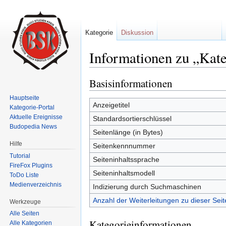
Kategorie
Diskussion
Informationen zu „Kate
Wechseln zu:
Navigation
,
Suche
Basisinformationen
Hauptseite
Anzeigetitel
Kategorie-Portal
Aktuelle Ereignisse
Standardsortierschlüssel
Budopedia News
Seitenlänge (in Bytes)
Hilfe
Seitenkennnummer
Tutorial
Seiteninhaltssprache
FireFox Plugins
Seiteninhaltsmodell
ToDo Liste
Medienverzeichnis
Indizierung durch Suchmaschinen
Anzahl der Weiterleitungen zu dieser Seit
Werkzeuge
Alle Seiten
Kategorieinformationen
Alle Kategorien