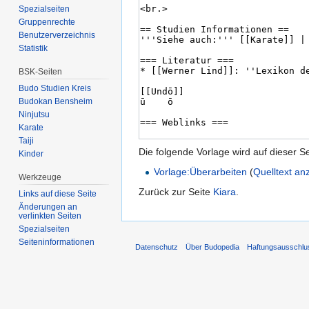
Spezialseiten
Gruppenrechte
Benutzerverzeichnis
Statistik
BSK-Seiten
Budo Studien Kreis
Budokan Bensheim
Ninjutsu
Karate
Taiji
Die folgende Vorlage wird auf dieser S
Kinder
Vorlage:Überarbeiten
(
Quelltext an
Werkzeuge
Zurück zur Seite
Kiara
.
Links auf diese Seite
Änderungen an
verlinkten Seiten
Spezialseiten
Seiten­informationen
Datenschutz
Über Budopedia
Haftungsausschlu