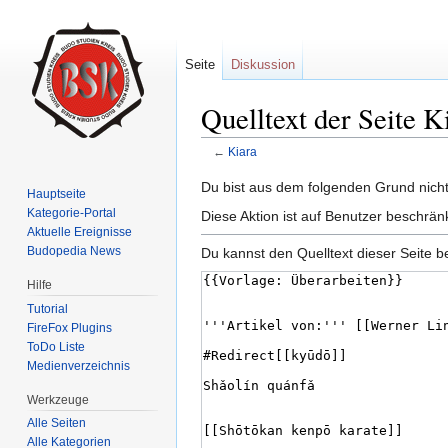
Seite
Diskussion
Quelltext der Seite K
←
Kiara
Wechseln zu:
Navigation
,
Suche
Du bist aus dem folgenden Grund nicht 
Hauptseite
Kategorie-Portal
Diese Aktion ist auf Benutzer beschrän
Aktuelle Ereignisse
Budopedia News
Du kannst den Quelltext dieser Seite b
Hilfe
Tutorial
FireFox Plugins
ToDo Liste
Medienverzeichnis
Werkzeuge
Alle Seiten
Alle Kategorien