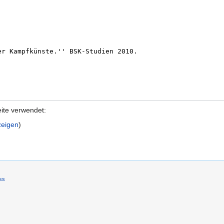
eite verwendet:
zeigen
)
ss