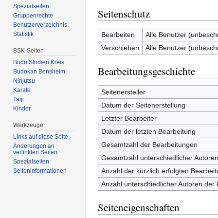
Spezialseiten
Seitenschutz
Gruppenrechte
Benutzerverzeichnis
Bearbeiten
Alle Benutzer (unbesch
Statistik
Verschieben
Alle Benutzer (unbesch
BSK-Seiten
Budo Studien Kreis
Bearbeitungsgeschichte
Budokan Bensheim
Ninjutsu
Karate
Seitenersteller
Taiji
Datum der Seitenerstellung
Kinder
Letzter Bearbeiter
Werkzeuge
Datum der letzten Bearbeitung
Links auf diese Seite
Gesamtzahl der Bearbeitungen
Änderungen an
verlinkten Seiten
Gesamtzahl unterschiedlicher Autore
Spezialseiten
Anzahl der kürzlich erfolgten Bearbei
Seiten­informationen
Anzahl unterschiedlicher Autoren der 
Seiteneigenschaften