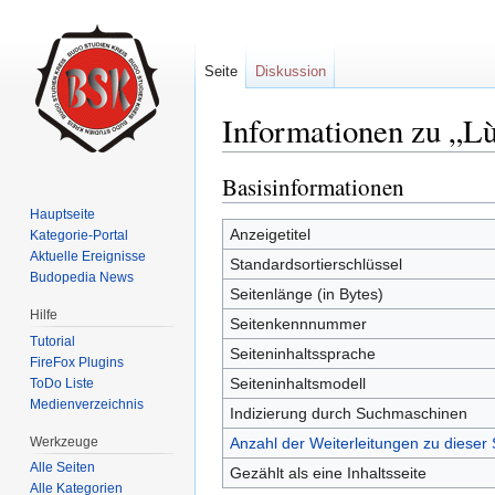
Seite
Diskussion
Informationen zu „Lù
Wechseln zu:
Navigation
,
Suche
Basisinformationen
Hauptseite
Anzeigetitel
Kategorie-Portal
Aktuelle Ereignisse
Standardsortierschlüssel
Budopedia News
Seitenlänge (in Bytes)
Hilfe
Seitenkennnummer
Tutorial
Seiteninhaltssprache
FireFox Plugins
Seiteninhaltsmodell
ToDo Liste
Medienverzeichnis
Indizierung durch Suchmaschinen
Werkzeuge
Anzahl der Weiterleitungen zu dieser 
Alle Seiten
Gezählt als eine Inhaltsseite
Alle Kategorien