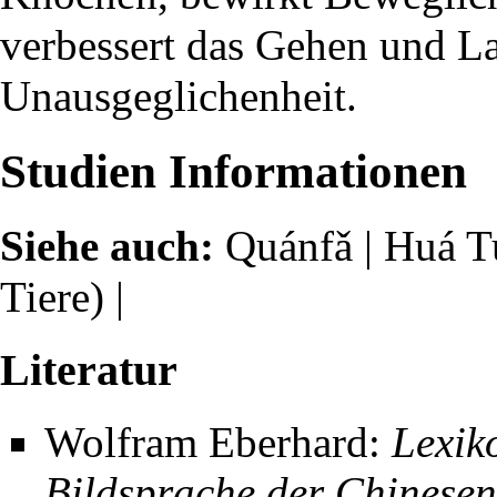
verbessert das Gehen und La
Unausgeglichenheit.
Studien Informationen
Siehe auch:
Quánfǎ
|
Huá T
Tiere) |
Literatur
Wolfram Eberhard:
Lexik
Bildsprache der Chinesen