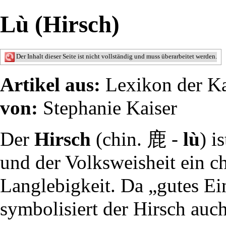
Lù (Hirsch)
Der Inhalt dieser Seite ist nicht vollständig und muss überarbeitet werden.
Artikel aus:
Lexikon der K
von:
Stephanie Kaiser
Der
Hirsch
(chin. 鹿 -
lù
) i
und der Volksweisheit ein
c
Langlebigkeit. Da „gutes E
symbolisiert der Hirsch auc