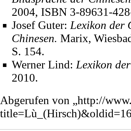
2004, ISBN 3-89631-428-
Josef Guter:
Lexikon der 
Chinesen.
Marix, Wiesbad
S. 154.
Werner Lind
:
Lexikon de
2010.
Abgerufen von „
http://www
title=Lù_(Hirsch)&oldid=1