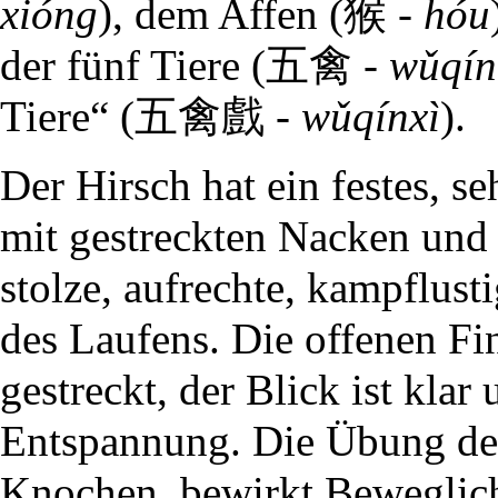
xióng
), dem Affen (猴 -
hóu
der fünf Tiere (五禽 -
wǔqín
Tiere“ (五禽戲 -
wǔqínxì
).
Der Hirsch hat ein festes, 
mit gestreckten Nacken und
stolze, aufrechte, kampflust
des Laufens. Die offenen Fi
gestreckt, der Blick ist kla
Entspannung. Die Übung de
Knochen, bewirkt Beweglich