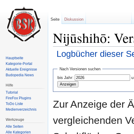
Seite
Diskussion
Nijūshihō: Ver
Logbücher dieser Se
Hauptseite
Wechseln zu:
Navigation
,
Suche
Kategorie-Portal
Nach Versionen suchen
Aktuelle Ereignisse
Budopedia News
bis Jahr:
u
Hilfe
Tutorial
FireFox Plugins
Zur Anzeige der 
ToDo Liste
Medienverzeichnis
vergleichenden V
Werkzeuge
Alle Seiten
Alle Kategorien