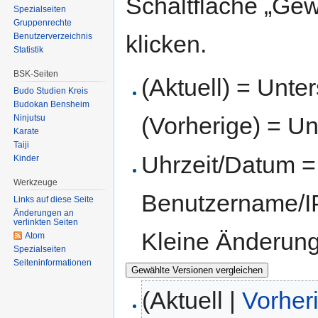
Schaltfläche „Gew
Spezialseiten
Gruppenrechte
klicken.
Benutzerverzeichnis
Statistik
BSK-Seiten
(Aktuell) = Unte
Budo Studien Kreis
Budokan Bensheim
(Vorherige) = Un
Ninjutsu
Karate
Taiji
Uhrzeit/Datum = 
Kinder
Werkzeuge
Benutzername/IP
Links auf diese Seite
Änderungen an
verlinkten Seiten
Kleine Änderun
Atom
Spezialseiten
Seiten­informationen
(Aktuell |
Vorher