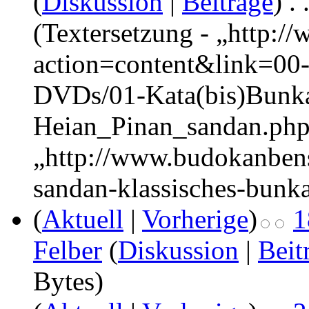
(
Diskussion
|
Beiträge
)
‎
. 
(Textersetzung - „http:/
action=content&link=00
DVDs/01-Kata(bis)Bunka
Heian_Pinan_sandan.php
„http://www.budokanben
sandan-klassisches-bunka
(
Aktuell
|
Vorherige
)
1
Felber
(
Diskussion
|
Beit
Bytes)