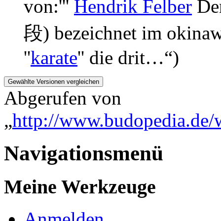
von:'''
Hendrik Felber
Der
段) bezeichnet im okinaw
''
karate
'' die drit…“)
Abgerufen von
„
http://www.budopedia.de/
Navigationsmenü
Meine Werkzeuge
Anmelden