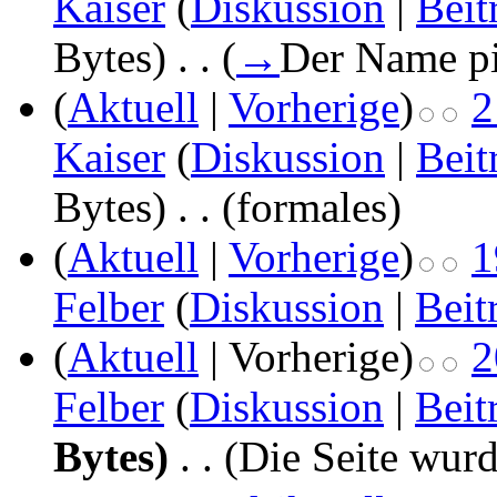
Kaiser
(
Diskussion
|
Beit
Bytes)
‎
. .
(
→
Der Name p
(
Aktuell
|
Vorherige
)
2
Kaiser
(
Diskussion
|
Beit
Bytes)
‎
. .
(formales)
(
Aktuell
|
Vorherige
)
1
Felber
(
Diskussion
|
Beit
(
Aktuell
| Vorherige)
2
Felber
(
Diskussion
|
Beit
Bytes)
‎
. .
(Die Seite wurde