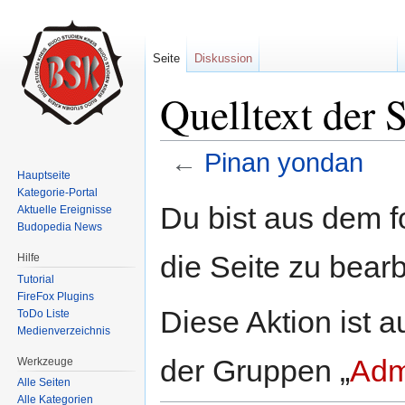
Seite
Diskussion
Quelltext der 
←
Pinan yondan
Hauptseite
Wechseln zu:
Navigation
,
Suche
Kategorie-Portal
Du bist aus dem f
Aktuelle Ereignisse
Budopedia News
die Seite zu bearb
Hilfe
Tutorial
FireFox Plugins
Diese Aktion ist a
ToDo Liste
Medienverzeichnis
der Gruppen „
Adm
Werkzeuge
Alle Seiten
Alle Kategorien