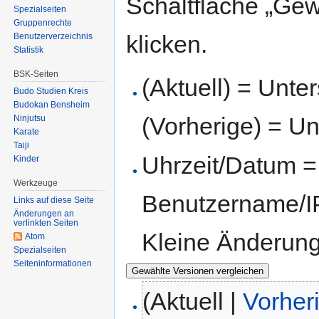
Schaltfläche „Gew
Spezialseiten
Gruppenrechte
klicken.
Benutzerverzeichnis
Statistik
BSK-Seiten
(Aktuell) = Unte
Budo Studien Kreis
Budokan Bensheim
(Vorherige) = Un
Ninjutsu
Karate
Taiji
Uhrzeit/Datum = 
Kinder
Werkzeuge
Benutzername/IP
Links auf diese Seite
Änderungen an
verlinkten Seiten
Kleine Änderun
Atom
Spezialseiten
Seiten­informationen
(Aktuell |
Vorher