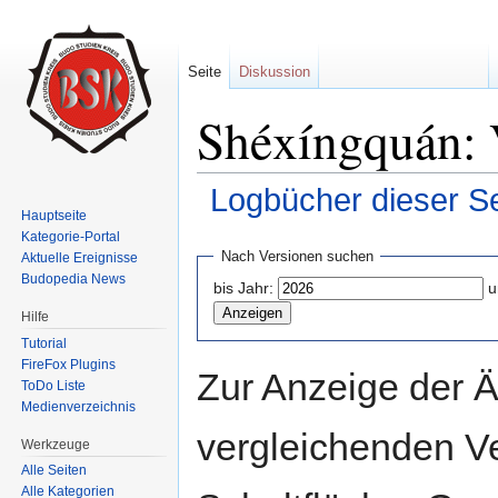
Seite
Diskussion
Shéxíngquán: 
Logbücher dieser Se
Hauptseite
Wechseln zu:
Navigation
,
Suche
Kategorie-Portal
Nach Versionen suchen
Aktuelle Ereignisse
Budopedia News
bis Jahr:
u
Hilfe
Tutorial
FireFox Plugins
Zur Anzeige der 
ToDo Liste
Medienverzeichnis
vergleichenden V
Werkzeuge
Alle Seiten
Alle Kategorien