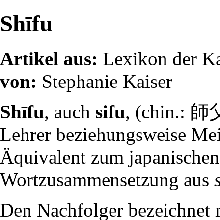
Shīfu
Artikel aus:
Lexikon der K
von:
Stephanie Kaiser
Shīfu
, auch
sifu
, (chin.: 師
Lehrer beziehungsweise Mei
Äquivalent zum japanische
Wortzusammensetzung aus
Den Nachfolger bezeichnet 