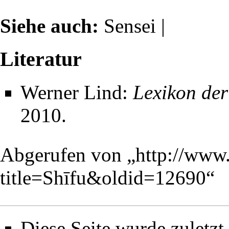
Siehe auch:
Sensei
|
Literatur
Werner Lind
:
Lexikon de
2010.
Abgerufen von „
http://www
title=Shīfu&oldid=12690
“
Diese Seite wurde zuletz