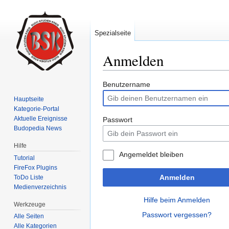
Spezialseite
Anmelden
Wechseln zu:
Navigation
,
Suche
Benutzername
Hauptseite
Kategorie-Portal
Aktuelle Ereignisse
Passwort
Budopedia News
Hilfe
Angemeldet bleiben
Tutorial
FireFox Plugins
Anmelden
ToDo Liste
Medienverzeichnis
Hilfe beim Anmelden
Werkzeuge
Passwort vergessen?
Alle Seiten
Alle Kategorien