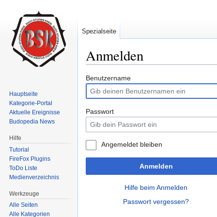
Spezialseite
Anmelden
Wechseln zu:
Navigation
,
Suche
Benutzername
Hauptseite
Kategorie-Portal
Passwort
Aktuelle Ereignisse
Budopedia News
Hilfe
Angemeldet bleiben
Tutorial
FireFox Plugins
Anmelden
ToDo Liste
Medienverzeichnis
Hilfe beim Anmelden
Werkzeuge
Passwort vergessen?
Alle Seiten
Alle Kategorien