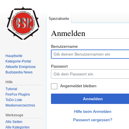
Spezialseite
Anmelden
Wechseln zu:
Navigation
,
Suche
Benutzername
Hauptseite
Kategorie-Portal
Passwort
Aktuelle Ereignisse
Budopedia News
Hilfe
Angemeldet bleiben
Tutorial
FireFox Plugins
Anmelden
ToDo Liste
Medienverzeichnis
Hilfe beim Anmelden
Werkzeuge
Passwort vergessen?
Alle Seiten
Alle Kategorien