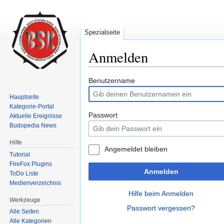
Spezialseite
Anmelden
Wechseln zu:
Navigation
,
Suche
Benutzername
Hauptseite
Kategorie-Portal
Passwort
Aktuelle Ereignisse
Budopedia News
Hilfe
Angemeldet bleiben
Tutorial
FireFox Plugins
Anmelden
ToDo Liste
Medienverzeichnis
Hilfe beim Anmelden
Werkzeuge
Passwort vergessen?
Alle Seiten
Alle Kategorien