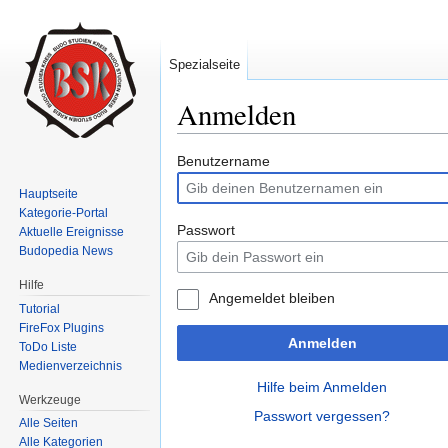
Spezialseite
Anmelden
Wechseln zu:
Navigation
,
Suche
Benutzername
Hauptseite
Kategorie-Portal
Passwort
Aktuelle Ereignisse
Budopedia News
Hilfe
Angemeldet bleiben
Tutorial
FireFox Plugins
Anmelden
ToDo Liste
Medienverzeichnis
Hilfe beim Anmelden
Werkzeuge
Passwort vergessen?
Alle Seiten
Alle Kategorien