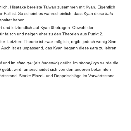
lich. Hisatake bereiste Taiwan zusammen mit Kyan. Eigentlich
 Fall ist. So scheint es wahrscheinlich, dass Kyan diese
kata
spaltet haben.
rt und letztendlich auf Kyan übetragen. Obwohl der
für falsch und neigen eher zu den Theorien aus Punkt 2.
r. Letztere Theorie ist zwar möglich, ergibt jedoch wenig Sinn.
t? Auch ist es unpassend, das Kyan begann diese
kata
zu lehren,
i
und im
shito ryū
(als
hanenko
) geübt. Im
shōrinji ryū
wurde die
ū
geübt wird, unterscheidet sich von den anderen bekannten
rtsstand. Starke Einzel- und Doppelschläge im Vorwärtsstand