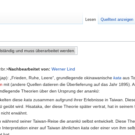
Lesen
Quelltext anzeigen
ollständig und muss überarbeitet werden.
<br.>
Nachbearbeitet von:
Werner Lind
): „Frieden, Ruhe, Leere“, grundlegende okinawanische
kata
aus To
an
mit (andere Quellen datieren die Überlieferung auf das Jahr 1895).
 grundlegende Theorien über den Ursprung der
anankū
:
kelten diese
kata
zusammen aufgrund ihrer Erlebnisse in Taiwan. Diese
yū
geübt wird. Hisataka, der diese Theorie später vertrat, hat in seinem
nicht erwähnt.
n während seiner Taiwan-Reise die
anankū
selbst entwickelt. Diese Th
e Interpretation einer auf Taiwan ähnlichen
kata
oder einer von ihm sel
t hat.