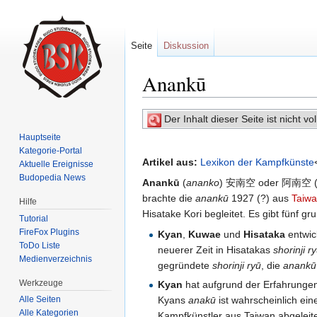
Seite
Diskussion
Anankū
Wechseln zu:
Navigation
,
Suche
Der Inhalt dieser Seite ist nicht v
Hauptseite
Kategorie-Portal
Artikel aus:
Lexikon der Kampfkünste
Aktuelle Ereignisse
Budopedia News
Anankū
(
ananko
) 安南空 oder 阿南空 (jap
brachte die
anankū
1927 (?) aus
Taiw
Hilfe
Hisatake Kori begleitet. Es gibt fünf
Tutorial
FireFox Plugins
Kyan
,
Kuwae
und
Hisataka
entwic
ToDo Liste
neuerer Zeit in Hisatakas
shorinji r
Medienverzeichnis
gegründete
shorinji ryū
, die
anankū
Werkzeuge
Kyan
hat aufgrund der Erfahrunge
Kyans
anakū
ist wahrscheinlich ein
Alle Seiten
Alle Kategorien
Kampfkünstler aus Taiwan abgeleite