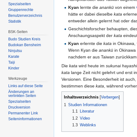
Spezialseiten
Kyan
lernte die
anankū
von einem
Gruppenrechte
hätte er dabei dieselbe
kata
erlerne
Benutzerverzeichnis
entweder allein gelernt hat oder da
Statistik
Geschichtsforscher behaupten, di
BSK-Seiten
Anschaungsaspekt der
kata
eindeut
Budo Studien Kreis
Kyan
erlernte die
kata
in Okinawa, 
Budokan Bensheim
Wenn Kyan die
anankū
in Okinawa 
Ninjutsu
Karate
nachdem er aus Taiwan zurückkam
Taiji
Die
kata
wird heute im
sukunai hayashi
Kinder
kata
lange Zeit nicht gelehrt und erst 
Werkzeuge
Versionen. Eine Besonderheit ist auch
bestimmen diese
kata
, während vorhe
Links auf diese Seite
Änderungen an
verlinkten Seiten
Inhaltsverzeichnis
[
Verbergen
]
Spezialseiten
1
Studien Informationen
Druckversion
1.1
Literatur
Permanenter Link
1.2
Video
Seiten­informationen
1.3
Weblinks