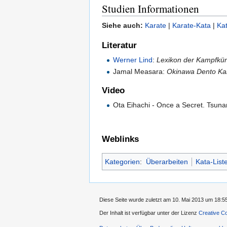
Studien Informationen
Siehe auch:
Karate
|
Karate-Kata
|
Ka
Literatur
Werner Lind
:
Lexikon der Kampfkün
Jamal Measara:
Okinawa Dento Ka
Video
Ota Eihachi - Once a Secret. Tsuna
Weblinks
Kategorien
:
Überarbeiten
Kata-List
Diese Seite wurde zuletzt am 10. Mai 2013 um 18:55
Der Inhalt ist verfügbar unter der Lizenz
Creative C