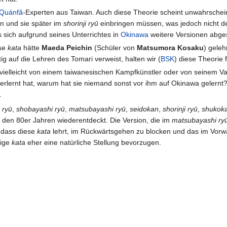
Quánfǎ
-Experten aus Taiwan. Auch diese Theorie scheint unwahrschein
n und sie später im
shorinji ryū
einbringen müssen, was jedoch nicht der
s sich aufgrund seines Unterrichtes in
Okinawa
weitere Versionen abge
ese
kata
hätte
Maeda Peichin
(Schüler von
Matsumora Kosaku
) geleh
ig auf die Lehren des Tomari verweist, halten wir (
BSK
) diese Theorie 
vielleicht von einem taiwanesischen Kampfkünstler oder von seinem Vate
erlernt hat, warum hat sie niemand sonst vor ihm auf Okinawa gelern
.
 ryū
,
shobayashi ryū
,
matsubayashi ryū
,
seidokan
,
shorinji ryū
,
shukoka
in den 80er Jahren wiederentdeckt. Die Version, die im
matsubayashi ry
, dass diese
kata
lehrt, im Rückwärtsgehen zu blocken und das im Vorwä
rige
kata
eher eine natürliche Stellung bevorzugen.