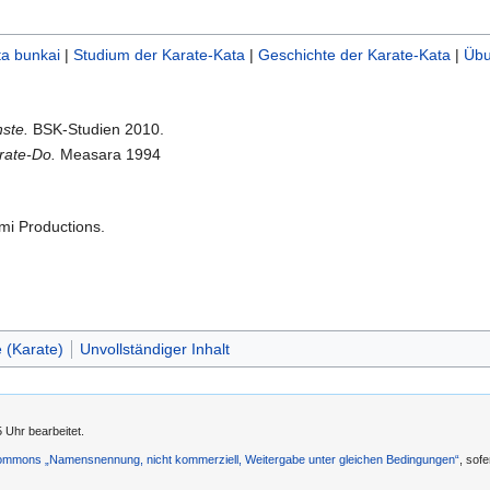
ta bunkai
|
Studium der Karate-Kata
|
Geschichte der Karate-Kata
|
Übu
ste.
BSK-Studien 2010.
rate-Do.
Measara 1994
mi Productions.
e (Karate)
Unvollständiger Inhalt
 Uhr bearbeitet.
ommons „Namensnennung, nicht kommerziell, Weitergabe unter gleichen Bedingungen“
, sof