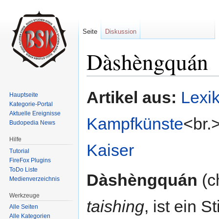
Seite
Diskussion
Dàshèngquán
Wechseln zu:
Navigation
,
Suche
Artikel aus:
Lexi
Hauptseite
Kategorie-Portal
Aktuelle Ereignisse
Kampfkünste
<br.
Budopedia News
Hilfe
Kaiser
Tutorial
FireFox Plugins
ToDo Liste
Dàshèngquán
(c
Medienverzeichnis
Werkzeuge
taishing
, ist ein S
Alle Seiten
Alle Kategorien