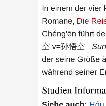
In einem der vier
Romane,
Die Rei
Chéng'ēn führt de
空|v=孙悟空 -
Sun
der seine Größe 
während seiner Erl
Studien Informa
Siehe auch:
Hóu