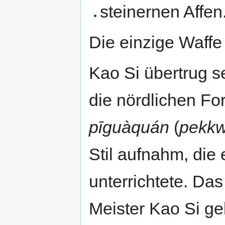
steinernen Affen
Die einzige Waffe 
Kao Si übertrug s
die nördlichen F
pīguàquán
(
pekkw
Stil aufnahm, die e
unterrichtete. Da
Meister Kao Si ge