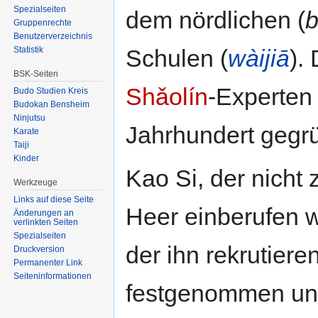
Spezialseiten
dem nördlichen (
b
Gruppenrechte
Benutzerverzeichnis
Statistik
Schulen (
wàijiā
).
BSK-Seiten
Shǎolín
-Experten
Budo Studien Kreis
Budokan Bensheim
Ninjutsu
Jahrhundert gegr
Karate
Taiji
Kinder
Kao Si, der nich
Werkzeuge
Links auf diese Seite
Heer einberufen we
Änderungen an
verlinkten Seiten
Spezialseiten
der ihn rekrutiere
Druckversion
Permanenter Link
Seiten­informationen
festgenommen und