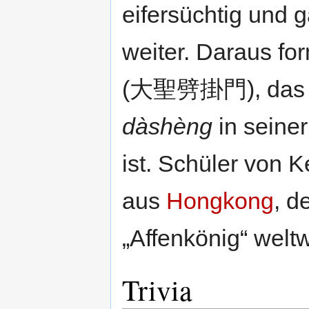
eifersüchtig und 
weiter. Daraus fo
(大聖劈掛門), das w
dàshèng
in seiner
ist. Schüler von
aus
Hongkong
, d
„Affenkönig“ welt
Trivia