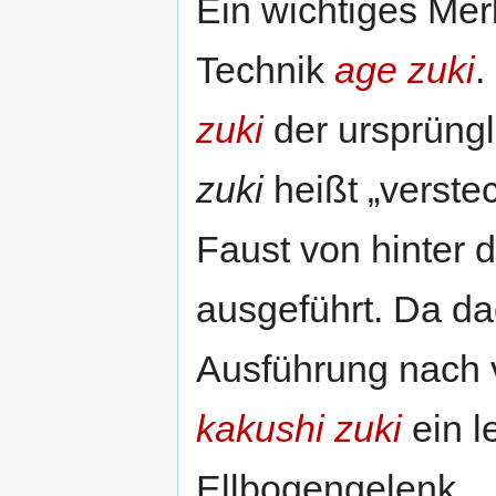
Ein wichtiges Me
Technik
age zuki
.
zuki
der ursprüng
zuki
heißt „verste
Faust von hinter
ausgeführt. Da da
Ausführung nach 
kakushi zuki
ein l
Ellbogengelenk.