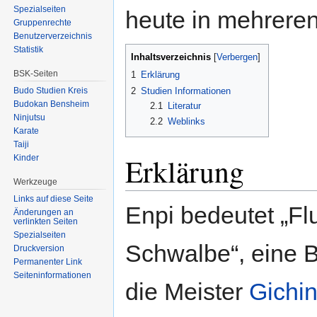
Spezialseiten
heute in mehreren
Gruppenrechte
Benutzerverzeichnis
Statistik
Inhaltsverzeichnis
[
Verbergen
]
BSK-Seiten
1
Erklärung
2
Studien Informationen
Budo Studien Kreis
Budokan Bensheim
2.1
Literatur
Ninjutsu
2.2
Weblinks
Karate
Taiji
Erklärung
Kinder
Werkzeuge
Links auf diese Seite
Enpi bedeutet „Fl
Änderungen an
verlinkten Seiten
Spezialseiten
Schwalbe“, eine 
Druckversion
Permanenter Link
Seiten­informationen
die Meister
Gichi