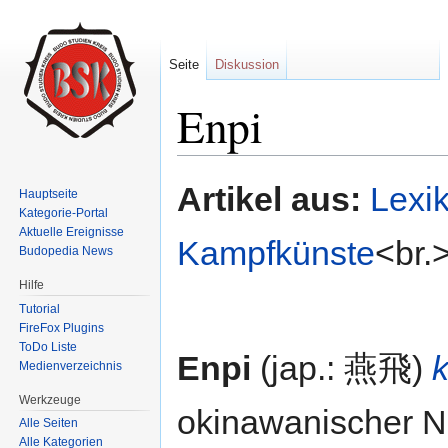
Seite
Diskussion
Enpi
Wechseln zu:
Navigation
,
Suche
Artikel aus:
Lexi
Hauptseite
Kategorie-Portal
Aktuelle Ereignisse
Kampfkünste
<br.
Budopedia News
Hilfe
Tutorial
FireFox Plugins
ToDo Liste
Enpi
(jap.: 燕飛)
k
Medienverzeichnis
Werkzeuge
okinawanischer N
Alle Seiten
Alle Kategorien