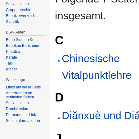
Spezialseiten
Gruppenrechte
insgesamt.
Benutzerverzeichnis
Statistik
BSK-Seiten
C
Budo Studien Kreis
Budokan Bensheim
Ninjutsu
Chinesische
Karate
Taiji
Kinder
Vitalpunktlehre
Werkzeuge
Links auf diese Seite
D
Änderungen an
verlinkten Seiten
Spezialseiten
Druckversion
Diǎnxuè und Di
Permanenter Link
Seiten­informationen
J