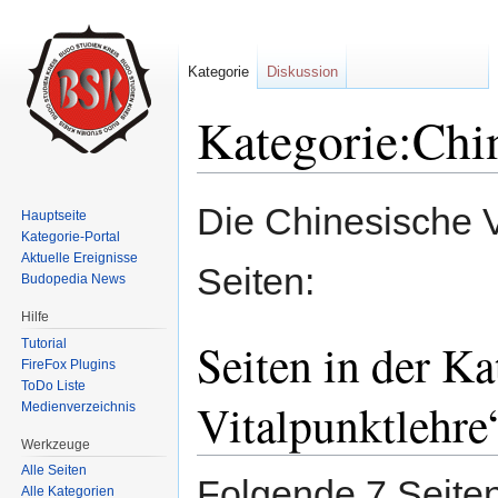
Kategorie
Diskussion
Kategorie:Chin
Wechseln zu:
Navigation
,
Suche
Die Chinesische V
Hauptseite
Kategorie-Portal
Aktuelle Ereignisse
Seiten:
Budopedia News
Hilfe
Seiten in der K
Tutorial
FireFox Plugins
ToDo Liste
Vitalpunktlehre
Medienverzeichnis
Werkzeuge
Alle Seiten
Folgende 7 Seiten
Alle Kategorien