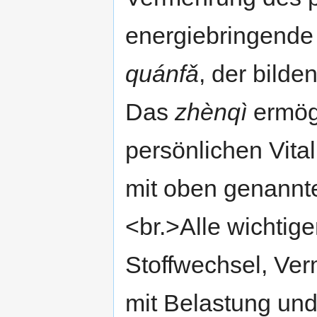
energiebringend
quánfǎ
, der bild
Das
zhènqì
ermögl
persönlichen Vita
mit oben genannte
<br.>Alle wichtig
Stoffwechsel, Ver
mit Belastung und