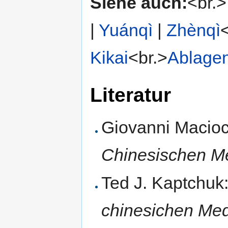
Siehe auch:
<br.
|
Yuánqì
|
Zhènqì
Kikai
<br.>
Ablagen
Literatur
Giovanni Macioc
Chinesischen Me
Ted J. Kaptchuk
chinesichen Med