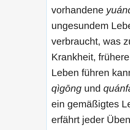
vorhandene
yuán
ungesundem Leben
verbraucht, was z
Krankheit, früher
Leben führen kann
qìgōng
und
quánf
ein gemäßigtes L
erfährt jeder Übe