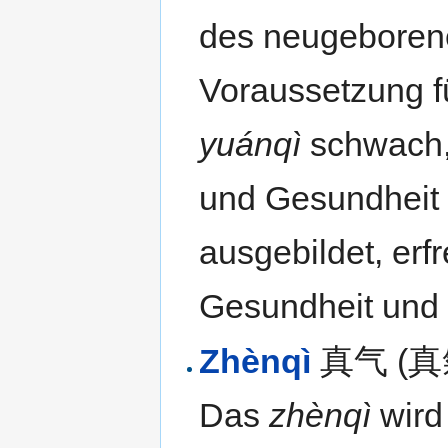
des neugeborenen
Voraussetzung fü
yuánqì
schwach,
und Gesundheit b
ausgebildet, erf
Gesundheit und 
Zhènqì
真气 (真氣) 
Das
zhènqì
wird