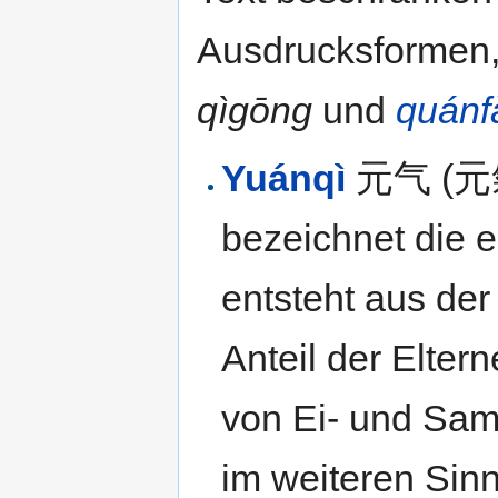
Ausdrucksformen, 
qìgōng
und
quánf
Yuánqì
元气 (元氣)
bezeichnet die 
entsteht aus der
Anteil der Elte
von Ei- und Sam
im weiteren Sin