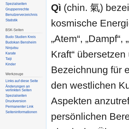
Spezialseiten
Qì
(chin. 氣) bezei
Gruppenrechte
Benutzerverzeichnis
kosmische Energie
Statistik
BSK-Seiten
„Atem“, „Dampf“, „
Budo Studien Kreis
Budokan Bensheim
Ninjutsu
Kraft“ übersetzen 
Karate
Taiji
Kinder
Bezeichnung für e
Werkzeuge
Links auf diese Seite
den westlichen Ku
Änderungen an
verlinkten Seiten
Spezialseiten
Aspekten anzutref
Druckversion
Permanenter Link
Seiten­informationen
persönlichen Bere