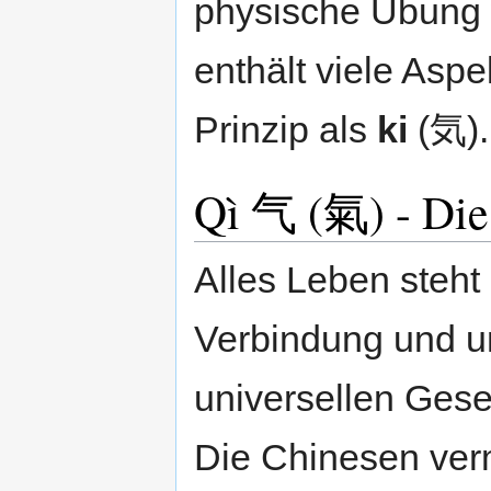
physische Übung 
enthält viele Asp
Prinzip als
ki
(気).
Qì 气 (氣) - Die
Alles Leben steh
Verbindung und u
universellen Gese
Die Chinesen ver