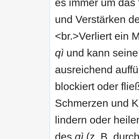
es immer um das 
und Verstärken d
<br.>Verliert ein
qì
und kann seine 
ausreichend auffü
blockiert oder fli
Schmerzen und Kr
lindern oder heil
des
qì
(z. B. durc