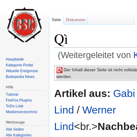
Seite
Diskussion
Qì
(Weitergeleitet von
Hauptseite
Wechseln zu:
Navigation
,
Suche
Kategorie-Portal
Der Inhalt dieser Seite ist nicht volls
Aktuelle Ereignisse
werden.
Budopedia News
Hilfe
Artikel aus:
Gabi
Tutorial
FireFox Plugins
ToDo Liste
Lind
/
Werner
Medienverzeichnis
Werkzeuge
Lind
<br.>
Nachbea
Alle Seiten
Alle Kategorien