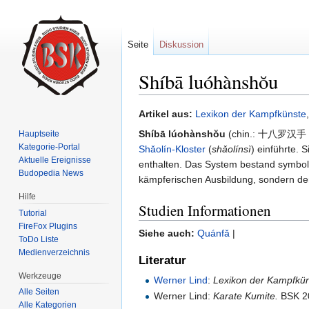
Seite
Diskussion
Shíbā luóhànshŏu
Wechseln zu:
Navigation
,
Suche
Artikel aus:
Lexikon der Kampfkünste
Shíbā lúohànshŏu
(chin.: 十八罗汉手 
Hauptseite
Kategorie-Portal
Shǎolín-Kloster
(
shǎolínsì
) einführte.
Aktuelle Ereignisse
enthalten. Das System bestand symbol
Budopedia News
kämpferischen Ausbildung, sondern de
Hilfe
Studien Informationen
Tutorial
FireFox Plugins
Siehe auch:
Quánfǎ
|
ToDo Liste
Medienverzeichnis
Literatur
Werkzeuge
Werner Lind
:
Lexikon der Kampfkün
Alle Seiten
Werner Lind:
Karate Kumite.
BSK 2
Alle Kategorien