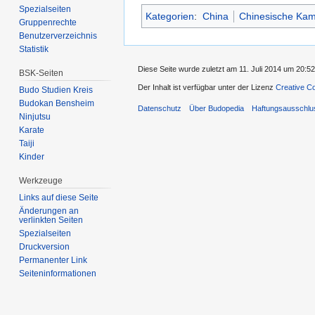
Spezialseiten
Kategorien
:
China
Chinesische Kam
Gruppenrechte
Benutzerverzeichnis
Statistik
Diese Seite wurde zuletzt am 11. Juli 2014 um 20:52
BSK-Seiten
Der Inhalt ist verfügbar unter der Lizenz
Creative C
Budo Studien Kreis
Budokan Bensheim
Datenschutz
Über Budopedia
Haftungsausschlu
Ninjutsu
Karate
Taiji
Kinder
Werkzeuge
Links auf diese Seite
Änderungen an
verlinkten Seiten
Spezialseiten
Druckversion
Permanenter Link
Seiten­informationen