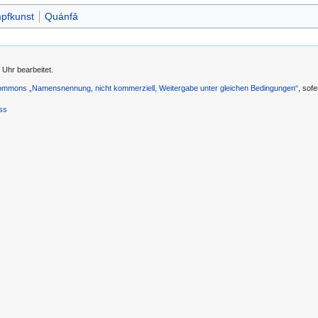
pfkunst
Quánfǎ
 Uhr bearbeitet.
ommons „Namensnennung, nicht kommerziell, Weitergabe unter gleichen Bedingungen“
, sof
ss