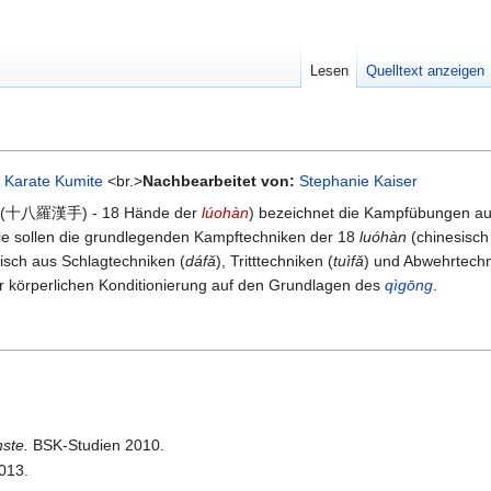
Lesen
Quelltext anzeigen
,
Karate Kumite
<br.>
Nachbearbeitet von:
Stephanie Kaiser
(十八羅漢手) - 18 Hände der
lúohàn
) bezeichnet die Kampfübungen a
 Sie sollen die grundlegenden Kampftechniken der 18
luóhàn
(chinesisch 
isch aus Schlagtechniken (
dáfǎ
), Tritttechniken (
tuìfǎ
) und Abwehrtechn
r körperlichen Konditionierung auf den Grundlagen des
qìgōng
.
ste.
BSK-Studien 2010.
013.