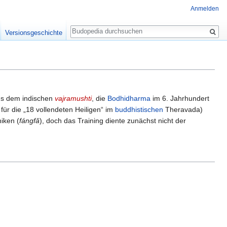
Anmelden
Suche
Versionsgeschichte
us dem indischen
vajramushti
, die
Bodhidharma
im 6. Jahrhundert
für die „18 vollendeten Heiligen“ im
buddhistischen
Theravada)
iken (
fángfǎ
), doch das Training diente zunächst nicht der