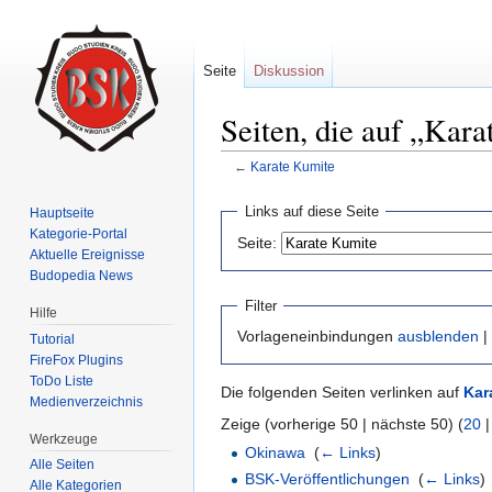
Seite
Diskussion
Seiten, die auf „Kara
←
Karate Kumite
Wechseln zu:
Navigation
,
Suche
Links auf diese Seite
Hauptseite
Kategorie-Portal
Seite:
Aktuelle Ereignisse
Budopedia News
Filter
Hilfe
Vorlageneinbindungen
ausblenden
|
Tutorial
FireFox Plugins
ToDo Liste
Die folgenden Seiten verlinken auf
Kar
Medienverzeichnis
Zeige (vorherige 50 | nächste 50) (
20
Werkzeuge
Okinawa
‎
(
← Links
)
Alle Seiten
BSK-Veröffentlichungen
‎
(
← Links
)
Alle Kategorien