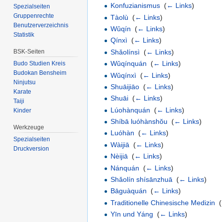
Konfuzianismus
‎
(
← Links
)
Spezialseiten
Gruppenrechte
Tàolù
‎
(
← Links
)
Benutzerverzeichnis
Wǔqín
‎
(
← Links
)
Statistik
Qínxì
‎
(
← Links
)
Shǎolínsì
‎
(
← Links
)
BSK-Seiten
Wǔqínquán
‎
(
← Links
)
Budo Studien Kreis
Budokan Bensheim
Wǔqínxì
‎
(
← Links
)
Ninjutsu
Shuāijiāo
‎
(
← Links
)
Karate
Shuāi
‎
(
← Links
)
Taiji
Lúohànquán
‎
(
← Links
)
Kinder
Shíbā luóhànshŏu
‎
(
← Links
)
Werkzeuge
Luóhàn
‎
(
← Links
)
Spezialseiten
Wàijiā
‎
(
← Links
)
Druckversion
Nèijiā
‎
(
← Links
)
Nánquán
‎
(
← Links
)
Shǎolín shísānzhuā
‎
(
← Links
)
Bāguàquán
‎
(
← Links
)
Traditionelle Chinesische Medizin
‎
(
Yīn und Yáng
‎
(
← Links
)