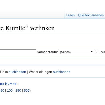
Lesen
Quelltext anzeigen
te Kumite“ verlinken
Namensraum:
Au
 Links
ausblenden
| Weiterleitungen
ausblenden
ate Kumite
:
|
50
|
100
|
250
|
500
)