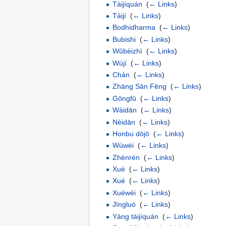
Tàijíquán
‎
(
← Links
)
Tàijí
‎
(
← Links
)
Bodhidharma
‎
(
← Links
)
Bubishi
‎
(
← Links
)
Wǔbèizhì
‎
(
← Links
)
Wújí
‎
(
← Links
)
Chán
‎
(
← Links
)
Zhāng Sān Fēng
‎
(
← Links
)
Gōngfū
‎
(
← Links
)
Wàidān
‎
(
← Links
)
Nèidān
‎
(
← Links
)
Honbu dōjō
‎
(
← Links
)
Wúwéi
‎
(
← Links
)
Zhènrén
‎
(
← Links
)
Xuè
‎
(
← Links
)
Xué
‎
(
← Links
)
Xuéwèi
‎
(
← Links
)
Jīngluò
‎
(
← Links
)
Yáng tàijíquán
‎
(
← Links
)