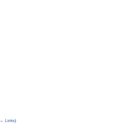
← Links
)