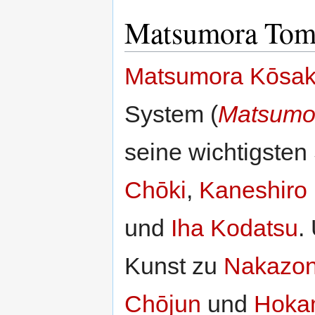
Matsumora Toma
Matsumora Kōsa
System (
Matsumor
seine wichtigsten
Chōki
,
Kaneshiro 
und
Iha Kodatsu
.
Kunst zu
Nakazon
Chōjun
und
Hokam