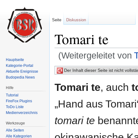
Seite
Diskussion
Tomari te
(Weitergeleitet von
Hauptseite
Wechseln zu:
Navigation
,
Suche
Kategorie-Portal
Der Inhalt dieser Seite ist nicht volls
Aktuelle Ereignisse
Budopedia News
Tomari te
, auch
t
Hilfe
Tutorial
„Hand aus Tomari
FireFox Plugins
ToDo Liste
Medienverzeichnis
tomari te
benannte
Werkzeuge
Alle Seiten
okinawanische Ka
Alle Kategorien