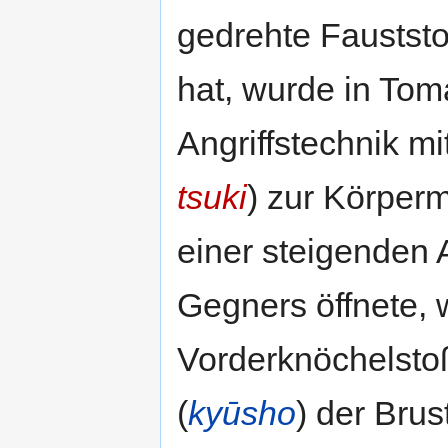
gedrehte Faustst
hat, wurde in Toma
Angriffstechnik m
tsuki
) zur Körperm
einer steigenden 
Gegners öffnete,
Vorderknöchelsto
(
kyūsho
) der Bru