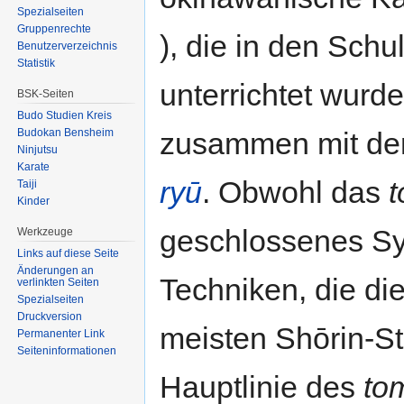
Spezialseiten
Gruppenrechte
), die in den Sch
Benutzerverzeichnis
Statistik
unterrichtet wurde
BSK-Seiten
Budo Studien Kreis
zusammen mit de
Budokan Bensheim
Ninjutsu
Karate
ryū
. Obwohl das
t
Taiji
Kinder
geschlossenes Sy
Werkzeuge
Links auf diese Seite
Änderungen an
Techniken, die di
verlinkten Seiten
Spezialseiten
Druckversion
meisten Shōrin-St
Permanenter Link
Seiten­informationen
Hauptlinie des
tom