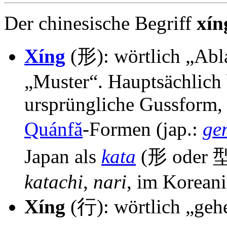
Der chinesische Begriff
xín
Xíng
(形): wörtlich „Abl
„Muster“. Hauptsächlich 
ursprüngliche Gussform, 
Quánfǎ
-Formen (jap.:
ge
Japan als
kata
(形 oder 型
katachi
,
nari
, im Korean
Xíng
(行): wörtlich „geh