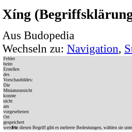
Xíng (Begriffsklärun
Aus Budopedia
Wechseln zu:
Navigation
,
S
Fehler
beim
Erstellen
des
Vorschaubildes:
Die
Miniaturansicht
konnte
nicht
am
vorgesehenen
Ort
gespeichert
werden
Für diesen Begriff gibt es mehrere Bedeutungen, wählen sie unten