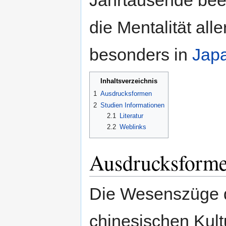
Jahrtausende beei
die Mentalität all
besonders in
Jap
Inhaltsverzeichnis
1
Ausdrucksformen
2
Studien Informationen
2.1
Literatur
2.2
Weblinks
Ausdrucksform
Die Wesenszüge d
chinesischen Kult