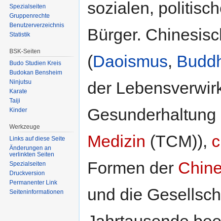
sozialen, politis
Spezialseiten
Gruppenrechte
Benutzerverzeichnis
Bürger. Chinesis
Statistik
BSK-Seiten
(
Daoismus
,
Budd
Budo Studien Kreis
Budokan Bensheim
Ninjutsu
der Lebensverwirk
Karate
Taiji
Gesunderhaltung 
Kinder
Werkzeuge
Medizin
(TCM)),
c
Links auf diese Seite
Änderungen an
verlinkten Seiten
Formen der
Chine
Spezialseiten
Druckversion
Permanenter Link
und die Gesellsch
Seiten­informationen