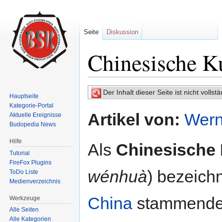
Seite
Diskussion
Chinesische K
Wechseln zu:
Navigation
,
Suche
Der Inhalt dieser Seite ist nicht volls
Hauptseite
Kategorie-Portal
Artikel von:
Wern
Aktuelle Ereignisse
Budopedia News
Hilfe
Als
Chinesische 
Tutorial
FireFox Plugins
wénhuà
) bezeich
ToDo Liste
Medienverzeichnis
China
stammenden
Werkzeuge
Alle Seiten
Alle Kategorien