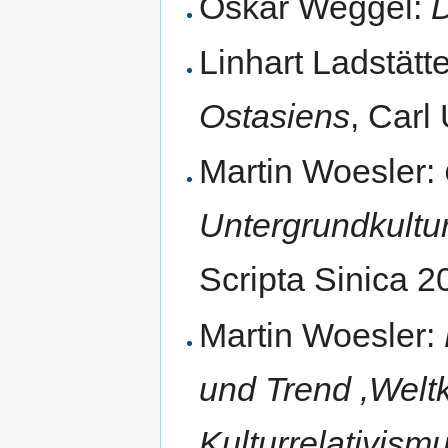
Oskar Weggel:
D
Linhart Ladstätt
Ostasiens
, Carl
Martin Woesler:
Untergrundkultu
Scripta Sinica 2
Martin Woesler:
und Trend ,Weltku
Kulturrelativism