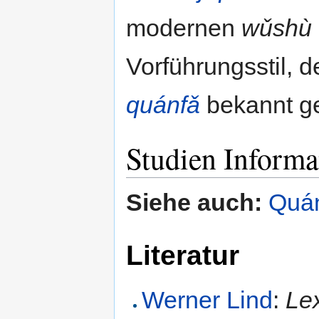
modernen
wǔshù
Vorführungsstil, 
quánfǎ
bekannt ge
Studien Informa
Siehe auch:
Quá
Literatur
Werner Lind
:
Le