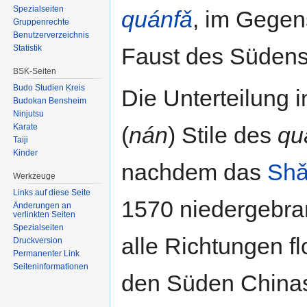
Spezialseiten
quánfǎ
, im Gegen
Gruppenrechte
Benutzerverzeichnis
Statistik
Faust des Südens
BSK-Seiten
Budo Studien Kreis
Die Unterteilung i
Budokan Bensheim
Ninjutsu
Karate
(
nán
) Stile des
qu
Taiji
Kinder
nachdem das
Shǎ
Werkzeuge
Links auf diese Seite
1570 niedergebra
Änderungen an
verlinkten Seiten
Spezialseiten
alle Richtungen f
Druckversion
Permanenter Link
Seiten­informationen
den Süden Chinas,