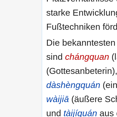
starke Entwicklun
Fußtechniken förd
Die bekanntesten 
sind
chángquan
(
(Gottesanbeterin)
dàshèngquán
(ein
wàijiā
(äußere Sc
und
tàijíquán
aus 