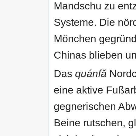
Mandschu zu entz
Systeme. Die nör
Mönchen gegründe
Chinas blieben un
Das
quánfǎ
Nordch
eine aktive Fußar
gegnerischen Abw
Beine rutschen, g