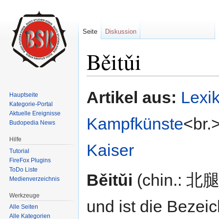
Seite
Diskussion
Běitǔi
Wechseln zu:
Navigation
,
Suche
Artikel aus:
Lexi
Hauptseite
Kategorie-Portal
Aktuelle Ereignisse
Kampfkünste
<br.
Budopedia News
Hilfe
Kaiser
Tutorial
FireFox Plugins
ToDo Liste
Běitǔi
(chin.: 北腿
Medienverzeichnis
Werkzeuge
und ist die Bezeic
Alle Seiten
Alle Kategorien