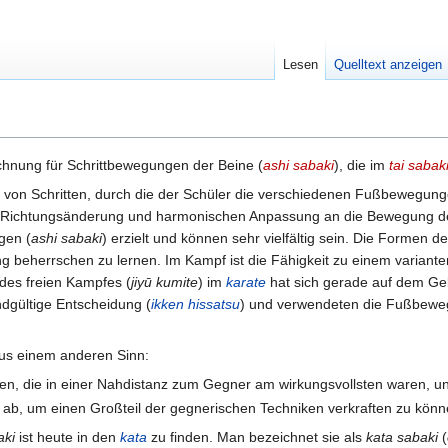
Lesen
Quelltext anzeigen
chnung für Schrittbewegungen der Beine (
ashi sabaki
), die im
tai sabak
 von Schritten, durch die der Schüler die verschiedenen Fußbewegung
 Richtungsänderung und harmonischen Anpassung an die Bewegung d
gen (
ashi sabaki
) erzielt und können sehr vielfältig sein. Die Formen d
 beherrschen zu lernen. Im Kampf ist die Fähigkeit zu einem variant
des freien Kampfes (
jiyū kumite
) im
karate
hat sich gerade auf dem Ge
dgültige Entscheidung (
ikken hissatsu
) und verwendeten die Fußbewegu
us einem anderen Sinn:
ken, die in einer Nahdistanz zum Gegner am wirkungsvollsten waren, u
 ab, um einen Großteil der gegnerischen Techniken verkraften zu könn
aki
ist heute in den
kata
zu finden. Man bezeichnet sie als
kata sabaki
(