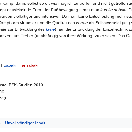
Kampf darin, selbst so oft wie möglich zu treffen und nicht getroffen 
nzept entwickelnde Form der Fußbewegung nennt man
kumite sabaki
. D
den vielfältiger und intensiver. Da man keine Entscheidung mehr su
Kampfform virtuoser und die Qualität des
karate
als Selbstverteidigung 
wate
zur Entwicklung des
kime
), auf die Entwicklung der Einzeltechnik 
tanzen, um Treffer (unabhängig von ihrer Wirkung) zu erzielen. Das Ge
|
Sabaki
|
Tai sabaki
|
ste.
BSK-Studien 2010.
06.
013.
ō
Unvollständiger Inhalt