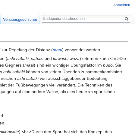
Anmelden
Suche
Versionsgeschichte
i
zur Regelung der Distanz (
maai
) verwendet werden.
en (
ashi sabaki
,
sabaki
und
kawashi waza
) erlernen kann.<br.>Die
es Gegners (
maai
) sind ein wichtiger Übungsfaktor im
budō
. Sie
es
ashi sabaki
können von jedem Übenden zusammenkombiniert
enreichen
ashi sabaki
von ausschlaggebender Bedeutung.
biet der Fußbewegungen viel verändert. Die Techniken des
ngen auf eine andere Weise, als dies heute im sportlichen
nd
en.
okinawate
).<br.>Durch den Sport hat sich das Konzept des