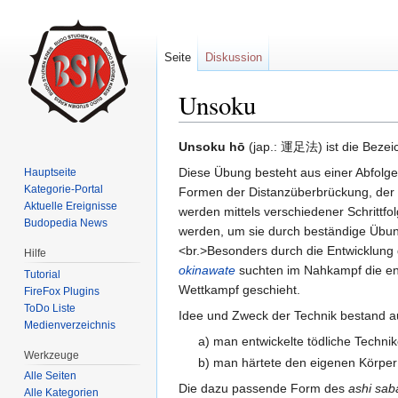
Seite
Diskussion
Unsoku
Wechseln zu:
Navigation
,
Suche
Unsoku hō
(jap.: 運足法) ist die Bezei
Diese Übung besteht aus einer Abfolge
Hauptseite
Kategorie-Portal
Formen der Distanzüberbrückung, der
Aktuelle Ereignisse
werden mittels verschiedener Schrittfol
Budopedia News
werden, um sie durch beständige Übung
<br.>Besonders durch die Entwicklung 
Hilfe
okinawate
suchten im Nahkampf die en
Tutorial
Wettkampf geschieht.
FireFox Plugins
ToDo Liste
Idee und Zweck der Technik bestand a
Medienverzeichnis
a) man entwickelte tödliche Techni
Werkzeuge
b) man härtete den eigenen Körper
Alle Seiten
Die dazu passende Form des
ashi sab
Alle Kategorien