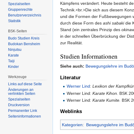
Kämpfens verändert. Heute besteht der 
Spezialseiten
Technik.<br.>Die sich aus diesem Ko
Gruppenrechte
Benutzerverzeichnis
und die Formen der Fußbewegungen wur
Statistik
durch diese Form des
ashi sabaki
die 
Stand (ein zentrales Prinzip des
okina
BSK-Seiten
in der schnellen Überbrückung der Dis
Budo Studien Kreis
zur Realität.
Budokan Bensheim
Ninjutsu
Studien Informationen
Karate
Taiji
Siehe auch:
Bewegungslehre im Budō
Kinder
Werkzeuge
Literatur
Links auf diese Seite
Werner Lind
:
Lexikon der Kampfkün
Änderungen an
Werner Lind:
Karate Kihon.
BSK 20
verlinkten Seiten
Spezialseiten
Werner Lind:
Karate Kumite.
BSK 2
Druckversion
Weblinks
Permanenter Link
Seiten­informationen
Kategorien
:
Bewegungslehre im Bud