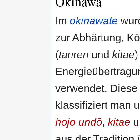
Okinawa
Im
okinawate
wur
zur Abhärtung, K
(
tanren
und
kitae
)
Energieübertragu
verwendet. Dies
klassifiziert man 
hojo undō
,
kitae
u
aus der Tradition 