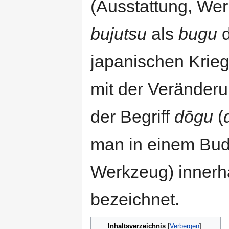
(Ausstattung, Wer
bujutsu
als
bugu
d
japanischen Krieg
mit der Veränder
der Begriff
dōgu
(
man in einem Bu
Werkzeug) innerh
bezeichnet.
Inhaltsverzeichnis
[
Verbergen
]