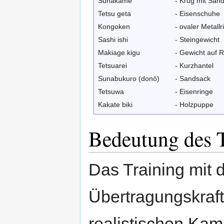
Sunakame
- Krug mit San
Tetsu geta
- Eisenschuhe
Kongoken
- ovaler Metallr
Sashi ishi
- Steingewicht
Makiage kigu
- Gewicht auf R
Tetsuarei
- Kurzhantel
Sunabukuro (donō)
- Sandsack
Tetsuwa
- Eisenringe
Kakate biki
- Holzpuppe
Bedeutung des 
Das Training mit
Übertragungskraft
realistischen Kam