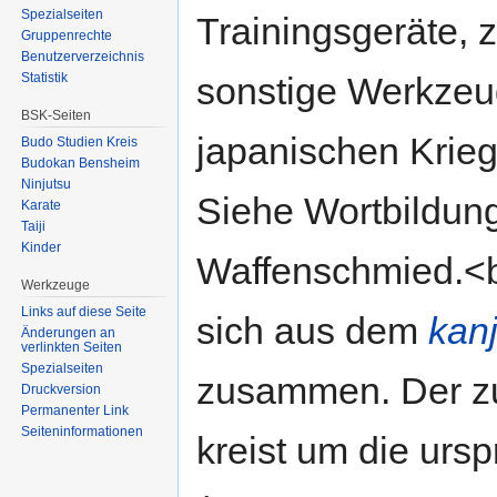
Spezialseiten
Trainingsgeräte, 
Gruppenrechte
Benutzerverzeichnis
Statistik
sonstige Werkzeu
BSK-Seiten
japanischen Krieg
Budo Studien Kreis
Budokan Bensheim
Ninjutsu
Siehe Wortbildu
Karate
Taiji
Kinder
Waffenschmied.<
Werkzeuge
Links auf diese Seite
sich aus dem
kanj
Änderungen an
verlinkten Seiten
Spezialseiten
zusammen. Der z
Druckversion
Permanenter Link
Seiten­informationen
kreist um die ur