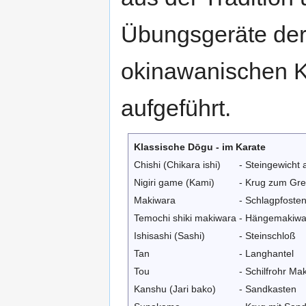
Übungsgeräte de
okinawanischen K
aufgeführt.
Klassische Dōgu - im Karate
Chishi (Chikara ishi)
- Steingewicht 
Nigiri game (Kami)
- Krug zum Gre
Makiwara
- Schlagpfoste
Temochi shiki makiwara
- Hängemakiwa
Ishisashi (Sashi)
- Steinschloß
Tan
- Langhantel
Tou
- Schilfrohr Ma
Kanshu (Jari bako)
- Sandkasten