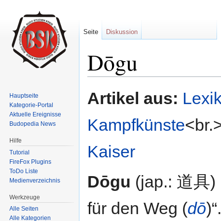
Seite
Diskussion
Dōgu
Wechseln zu:
Navigation
,
Suche
Artikel aus:
Lexi
Hauptseite
Kategorie-Portal
Aktuelle Ereignisse
Kampfkünste
<br.
Budopedia News
Hilfe
Kaiser
Tutorial
FireFox Plugins
ToDo Liste
Dōgu
(jap.: 道具) 
Medienverzeichnis
Werkzeuge
für den Weg (
dō
)“
Alle Seiten
Alle Kategorien