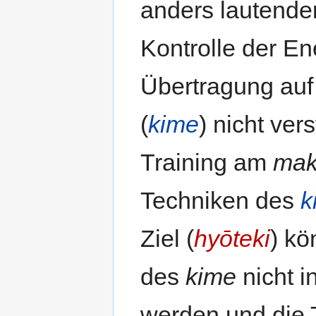
anders lautende
Kontrolle der En
Übertragung auf
(
kime
) nicht ve
Training am
mak
Techniken des
k
Ziel (
hyōteki
) kö
des
kime
nicht i
werden und die 