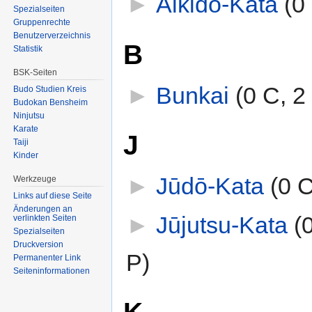
►
Aikidō-Kata
‎
(0
Spezialseiten
Gruppenrechte
Benutzerverzeichnis
B
Statistik
BSK-Seiten
►
Bunkai
‎
(0 C, 2
Budo Studien Kreis
Budokan Bensheim
Ninjutsu
Karate
J
Taiji
Kinder
►
Jūdō-Kata
‎
(0 C
Werkzeuge
Links auf diese Seite
Änderungen an
►
Jūjutsu-Kata
‎
(
verlinkten Seiten
Spezialseiten
Druckversion
P)
Permanenter Link
Seiten­informationen
K