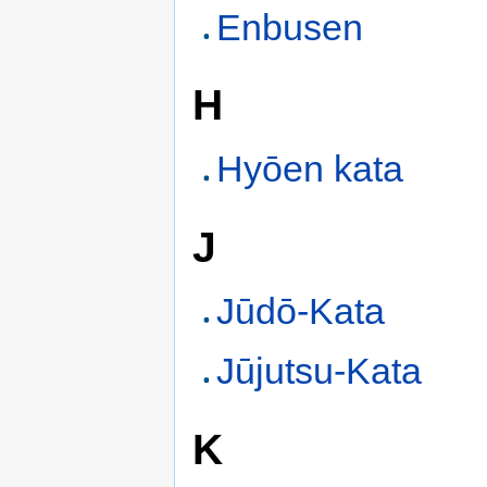
Enbusen
H
Hyōen kata
J
Jūdō-Kata
Jūjutsu-Kata
K