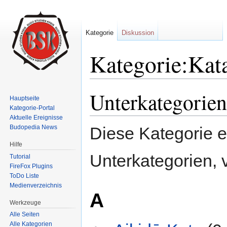
Kategorie
Diskussion
Kategorie:Kat
Wechseln zu:
Navigation
,
Suche
Unterkategorien
Hauptseite
Kategorie-Portal
Aktuelle Ereignisse
Budopedia News
Diese Kategorie e
Hilfe
Unterkategorien, 
Tutorial
FireFox Plugins
ToDo Liste
Medienverzeichnis
A
Werkzeuge
Alle Seiten
Alle Kategorien